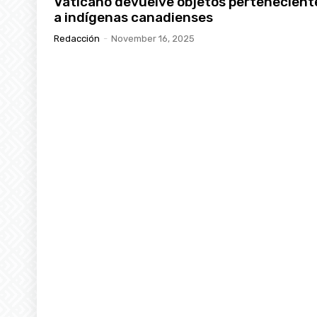
Vaticano devuelve objetos pertenecient
a indígenas canadienses
Redacción
-
November 16, 2025