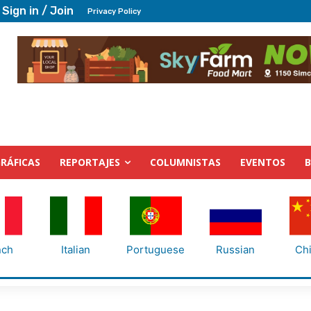
Sign in / Join
Privacy Policy
RÁFICAS
REPORTAJES
COLUMNISTAS
EVENTOS
nch
Italian
Portuguese
Russian
Ch