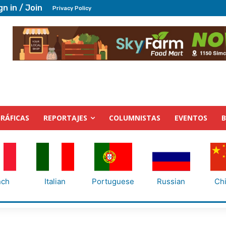
gn in / Join
Privacy Policy
RÁFICAS
REPORTAJES
COLUMNISTAS
EVENTOS
nch
Italian
Portuguese
Russian
Ch