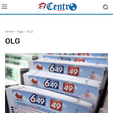
Home
Tags
OLG
OLG