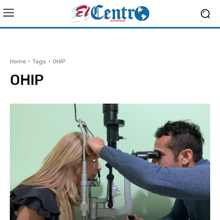
Home
Tags
OHIP
OHIP