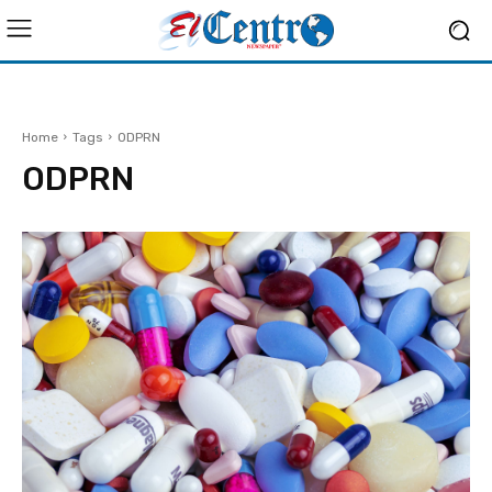
Home
Tags
ODPRN
ODPRN