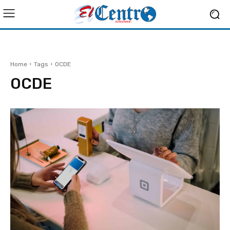
Home
Tags
OCDE
OCDE