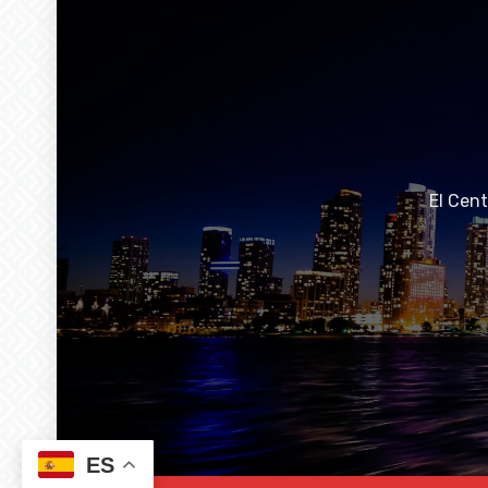
El Cen
ES