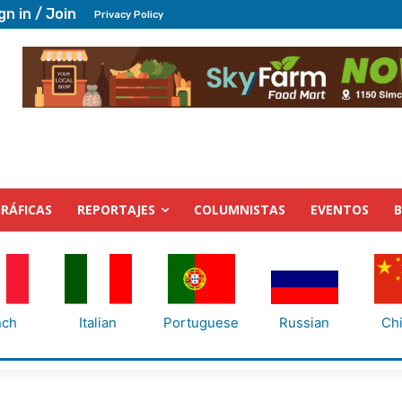
gn in / Join
Privacy Policy
RÁFICAS
REPORTAJES
COLUMNISTAS
EVENTOS
nch
Italian
Portuguese
Russian
Ch