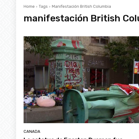
Home
Tags
Manifestación British Columbia
manifestación British Co
CANADA