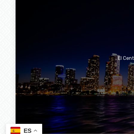
El Cen
ES