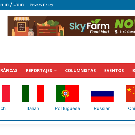
n in / Join
Privacy Policy
RÁFICAS
REPORTAJES
COLUMNISTAS
EVENTOS
nch
Italian
Portuguese
Russian
Ch