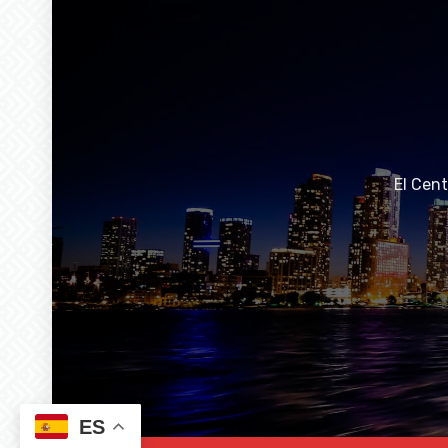
El Cen
ES