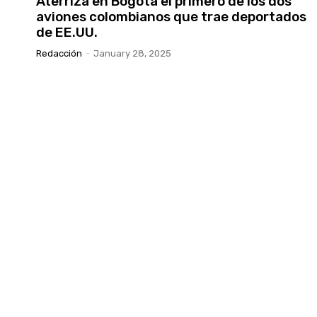
Aterriza en Bogotá el primero de los dos
aviones colombianos que trae deportados
de EE.UU.
Redacción
-
January 28, 2025