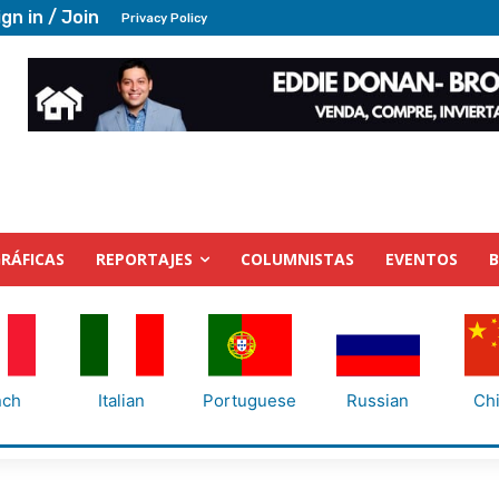
ign in / Join
Privacy Policy
RÁFICAS
REPORTAJES
COLUMNISTAS
EVENTOS
nch
Italian
Portuguese
Russian
Ch