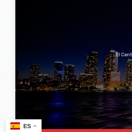
El Cen
ES