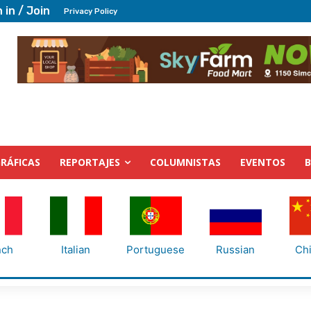
 in / Join
Privacy Policy
RÁFICAS
REPORTAJES
COLUMNISTAS
EVENTOS
nch
Italian
Portuguese
Russian
Ch