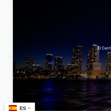
El Cen
ES