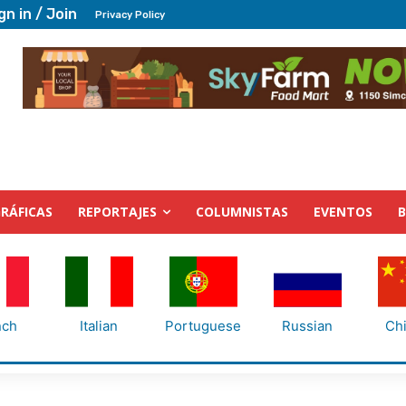
gn in / Join
Privacy Policy
RÁFICAS
REPORTAJES
COLUMNISTAS
EVENTOS
nch
Italian
Portuguese
Russian
Ch