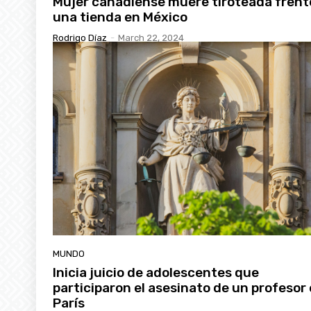
Mujer canadiense muere tiroteada frent
una tienda en México
Rodrigo Díaz
-
March 22, 2024
MUNDO
Inicia juicio de adolescentes que
participaron el asesinato de un profesor
París