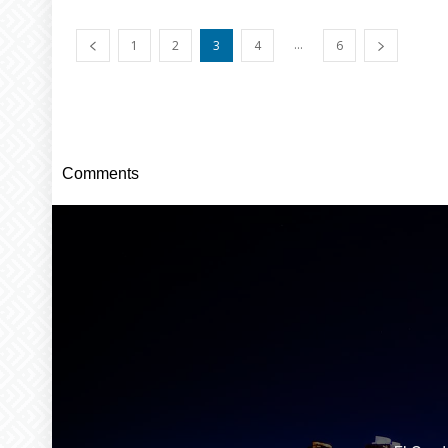
...
1
2
3
4
6
Comments