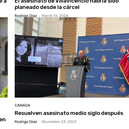
e a
El asesinato de Villavicencio habría sido
planeado desde la cárcel
Rodrigo Díaz
-
March 13, 2024
CANADA
Resuelven asesinato medio siglo después
 en
Rodrigo Díaz
-
November 23, 2023