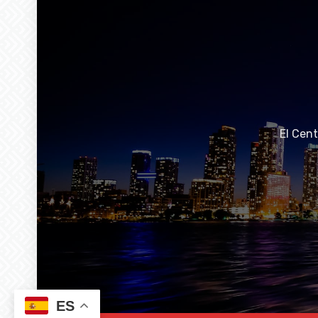
El Cen
ES