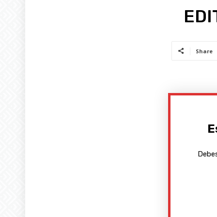
EDI
Share
E
Debes