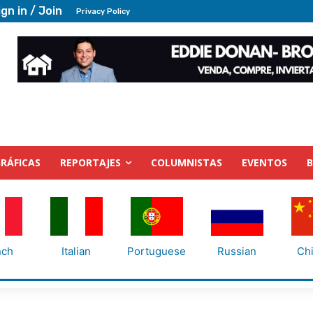
ign in / Join
Privacy Policy
RÁFICAS
REPORTAJES
COLUMNISTAS
EVENTOS
nch
Italian
Portuguese
Russian
Ch